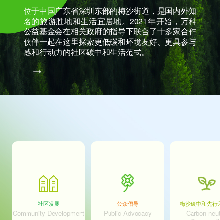
位于中国广东省深圳东部的梅沙街道，是国内外知
名的旅游胜地和生活宜居地。2021年开始，万科
公益基金会在相关政府的指导下联合了十多家合作
伙伴一起在这里探索更低碳和环境友好、更具参与
感和行动力的社区碳中和生活范式。
社区发展
公众倡导
梅沙碳中和先行
Community Development
Public Advocacy
Carbon-neut