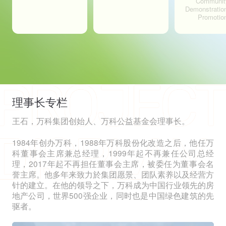
Communit
Demonstratio
Promotio
理事长专栏
王石，万科集团创始人、万科公益基金会理事长。
1984年创办万科，1988年万科股份化改造之后，他任万
科董事会主席兼总经理，1999年起不再兼任公司总经
理，2017年起不再担任董事会主席，被委任为董事会名
誉主席。他多年来致力於集团愿景、团队素养以及经营方
针的建立。在他的领导之下，万科成为中国行业领先的房
地产公司，世界500强企业，同时也是中国绿色建筑的先
驱者。