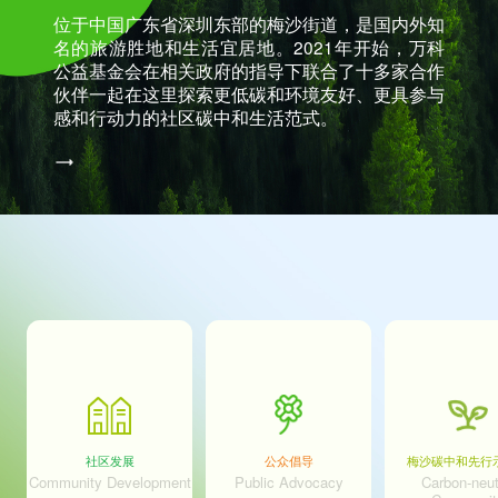
位于中国广东省深圳东部的梅沙街道，是国内外知
名的旅游胜地和生活宜居地。2021年开始，万科
公益基金会在相关政府的指导下联合了十多家合作
伙伴一起在这里探索更低碳和环境友好、更具参与
感和行动力的社区碳中和生活范式。
社区发展
公众倡导
梅沙碳中和先行
Community Development
Public Advocacy
Carbon-neut