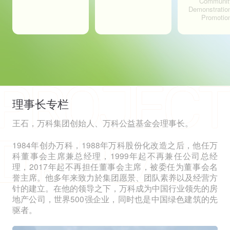
Communit
Demonstratio
Promotio
理事长专栏
王石，万科集团创始人、万科公益基金会理事长。
1984年创办万科，1988年万科股份化改造之后，他任万
科董事会主席兼总经理，1999年起不再兼任公司总经
理，2017年起不再担任董事会主席，被委任为董事会名
誉主席。他多年来致力於集团愿景、团队素养以及经营方
针的建立。在他的领导之下，万科成为中国行业领先的房
地产公司，世界500强企业，同时也是中国绿色建筑的先
驱者。