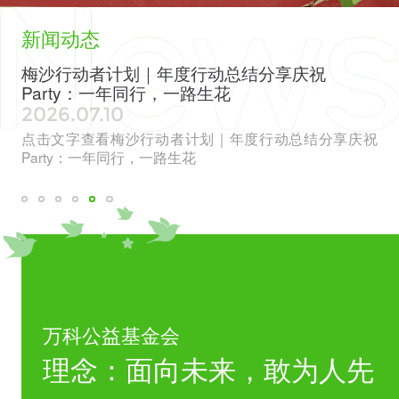
新闻动态
全国低碳日丨社区厨余堆肥平台年度交流会：看
万
见绿色转型新实践
徽
2026.06.17
20
庆祝
点击文字查看全国低碳日丨社区厨余堆肥平台年度交流
万
会：看见绿色转型新实践
（
价
万科公益基金会
理念：面向未来，敢为人先