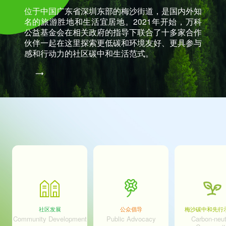
位于中国广东省深圳东部的梅沙街道，是国内外知
名的旅游胜地和生活宜居地。2021年开始，万科
公益基金会在相关政府的指导下联合了十多家合作
伙伴一起在这里探索更低碳和环境友好、更具参与
感和行动力的社区碳中和生活范式。
社区发展
公众倡导
梅沙碳中和先行
Community Development
Public Advocacy
Carbon-neut