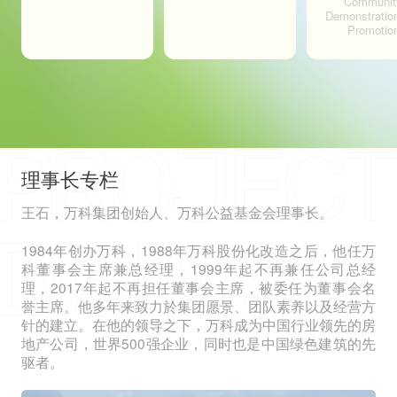
Communit
Demonstratio
Promotio
理事长专栏
王石，万科集团创始人、万科公益基金会理事长。
1984年创办万科，1988年万科股份化改造之后，他任万
科董事会主席兼总经理，1999年起不再兼任公司总经
理，2017年起不再担任董事会主席，被委任为董事会名
誉主席。他多年来致力於集团愿景、团队素养以及经营方
针的建立。在他的领导之下，万科成为中国行业领先的房
地产公司，世界500强企业，同时也是中国绿色建筑的先
驱者。