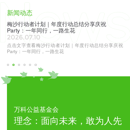
新闻动态
全国低碳日丨社区厨余堆肥平台年度交流会：看
万
见绿色转型新实践
徽
2026.06.17
20
庆祝
点击文字查看全国低碳日丨社区厨余堆肥平台年度交流
万
会：看见绿色转型新实践
（
价
万科公益基金会
理念：面向未来，敢为人先