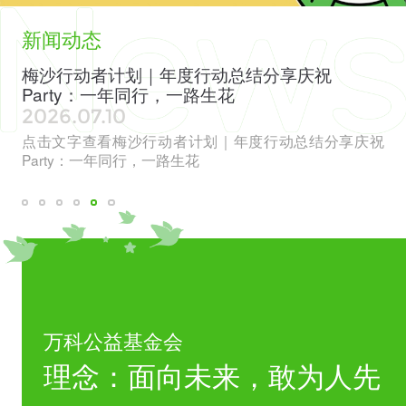
新闻动态
色
梅沙行动者计划｜年度行动总结分享庆祝
全
Party：一年同行，一路生花
见
2026.07.10
20
章”
点击文字查看梅沙行动者计划｜年度行动总结分享庆祝
点
威评
Party：一年同行，一路生花
会
万科公益基金会
理念：面向未来，敢为人先