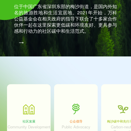
位于中国广东省深圳东部的梅沙街道，是国内外知
名的旅游胜地和生活宜居地。2021年开始，万科
公益基金会在相关政府的指导下联合了十多家合作
伙伴一起在这里探索更低碳和环境友好、更具参与
感和行动力的社区碳中和生活范式。
社区发展
公众倡导
梅沙碳中和先行
Community Development
Public Advocacy
Carbon-neut