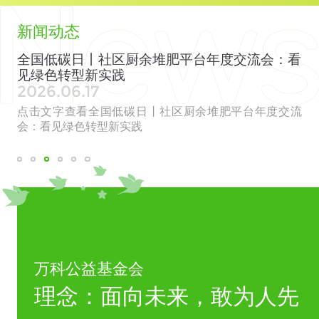
新闻动态
全国低碳日丨社区厨余堆肥平台年度交流会：看
万
见绿色转型新实践
徽
2026.06.17
20
庆祝
点击文字查看全国低碳日丨社区厨余堆肥平台年度交流
万
会：看见绿色转型新实践
（
价
万科公益基金会
理念：面向未来，敢为人先