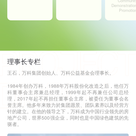
Communit
Demonstratio
Promotio
理事长专栏
王石，万科集团创始人、万科公益基金会理事长。
1984年创办万科，1988年万科股份化改造之后，他任万
科董事会主席兼总经理，1999年起不再兼任公司总经
理，2017年起不再担任董事会主席，被委任为董事会名
誉主席。他多年来致力於集团愿景、团队素养以及经营方
针的建立。在他的领导之下，万科成为中国行业领先的房
地产公司，世界500强企业，同时也是中国绿色建筑的先
驱者。