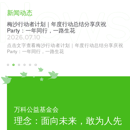
新闻动态
色
梅沙行动者计划｜年度行动总结分享庆祝
全
Party：一年同行，一路生花
见
2026.07.10
20
章”
点击文字查看梅沙行动者计划｜年度行动总结分享庆祝
点
威评
Party：一年同行，一路生花
会
万科公益基金会
理念：面向未来，敢为人先