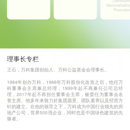
Communit
Demonstratio
Promotio
理事长专栏
王石，万科集团创始人、万科公益基金会理事长。
1984年创办万科，1988年万科股份化改造之后，他任万
科董事会主席兼总经理，1999年起不再兼任公司总经
理，2017年起不再担任董事会主席，被委任为董事会名
誉主席。他多年来致力於集团愿景、团队素养以及经营方
针的建立。在他的领导之下，万科成为中国行业领先的房
地产公司，世界500强企业，同时也是中国绿色建筑的先
驱者。