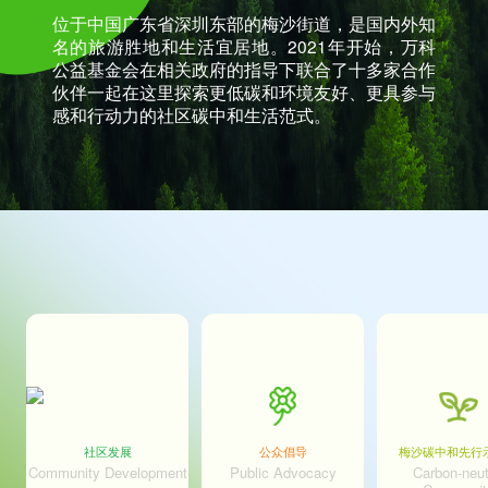
位于中国广东省深圳东部的梅沙街道，是国内外知
名的旅游胜地和生活宜居地。2021年开始，万科
公益基金会在相关政府的指导下联合了十多家合作
伙伴一起在这里探索更低碳和环境友好、更具参与
感和行动力的社区碳中和生活范式。
社区发展
公众倡导
梅沙碳中和先行
Community Development
Public Advocacy
Carbon-neut