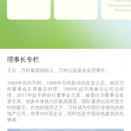
Communit
Demonstratio
Promotio
理事长专栏
王石，万科集团创始人、万科公益基金会理事长。
1984年创办万科，1988年万科股份化改造之后，他任万
科董事会主席兼总经理，1999年起不再兼任公司总经
理，2017年起不再担任董事会主席，被委任为董事会名
誉主席。他多年来致力於集团愿景、团队素养以及经营方
针的建立。在他的领导之下，万科成为中国行业领先的房
地产公司，世界500强企业，同时也是中国绿色建筑的先
驱者。