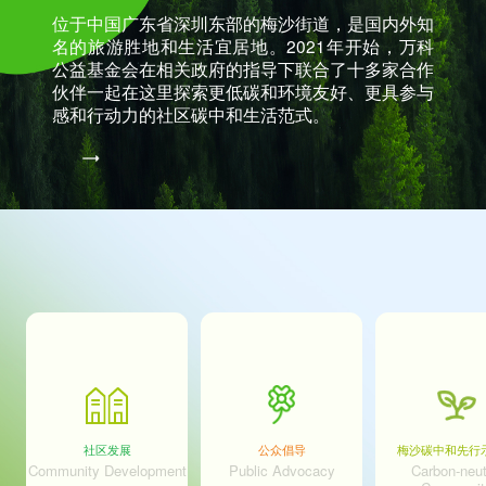
位于中国广东省深圳东部的梅沙街道，是国内外知
名的旅游胜地和生活宜居地。2021年开始，万科
公益基金会在相关政府的指导下联合了十多家合作
伙伴一起在这里探索更低碳和环境友好、更具参与
感和行动力的社区碳中和生活范式。
社区发展
公众倡导
梅沙碳中和先行
Community Development
Public Advocacy
Carbon-neut