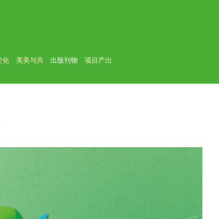
变化
美美与共
出版刊物
项目产出
册