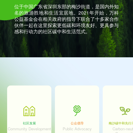
位于中国广东省深圳东部的梅沙街道，是国内外知
名的旅游胜地和生活宜居地。2021年开始，万科
公益基金会在相关政府的指导下联合了十多家合作
伙伴一起在这里探索更低碳和环境友好、更具参与
感和行动力的社区碳中和生活范式。
社区发展
公众倡导
梅沙碳中和先行
Community Development
Public Advocacy
Carbon-neut