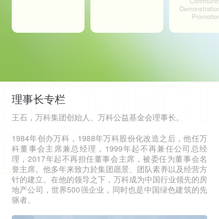
Communit
Demonstratio
Promotio
理事长专栏
王石，万科集团创始人、万科公益基金会理事长。
1984年创办万科，1988年万科股份化改造之后，他任万
科董事会主席兼总经理，1999年起不再兼任公司总经
理，2017年起不再担任董事会主席，被委任为董事会名
誉主席。他多年来致力於集团愿景、团队素养以及经营方
针的建立。在他的领导之下，万科成为中国行业领先的房
地产公司，世界500强企业，同时也是中国绿色建筑的先
驱者。