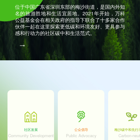
位于中国广东省深圳东部的梅沙街道，是国内外知
名的旅游胜地和生活宜居地。2021年开始，万科
公益基金会在相关政府的指导下联合了十多家合作
伙伴一起在这里探索更低碳和环境友好、更具参与
感和行动力的社区碳中和生活范式。
社区发展
公众倡导
梅沙碳中和先行
Community Development
Public Advocacy
Carbon-neut