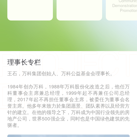
Communit
Demonstratio
Promotio
理事长专栏
王石，万科集团创始人、万科公益基金会理事长。
1984年创办万科，1988年万科股份化改造之后，他任万
科董事会主席兼总经理，1999年起不再兼任公司总经
理，2017年起不再担任董事会主席，被委任为董事会名
誉主席。他多年来致力於集团愿景、团队素养以及经营方
针的建立。在他的领导之下，万科成为中国行业领先的房
地产公司，世界500强企业，同时也是中国绿色建筑的先
驱者。