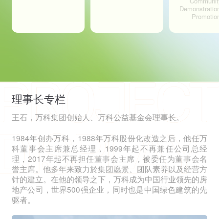
Communit
Demonstratio
Promotio
理事长专栏
王石，万科集团创始人、万科公益基金会理事长。
1984年创办万科，1988年万科股份化改造之后，他任万
科董事会主席兼总经理，1999年起不再兼任公司总经
理，2017年起不再担任董事会主席，被委任为董事会名
誉主席。他多年来致力於集团愿景、团队素养以及经营方
针的建立。在他的领导之下，万科成为中国行业领先的房
地产公司，世界500强企业，同时也是中国绿色建筑的先
驱者。