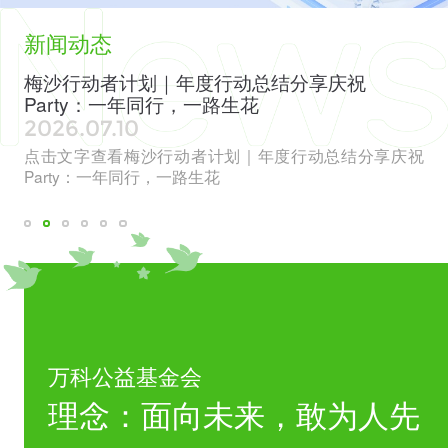
新闻动态
色
梅沙行动者计划｜年度行动总结分享庆祝
全
Party：一年同行，一路生花
见
2026.07.10
20
章”
点击文字查看梅沙行动者计划｜年度行动总结分享庆祝
点
威评
Party：一年同行，一路生花
会
万科公益基金会
理念：面向未来，敢为人先