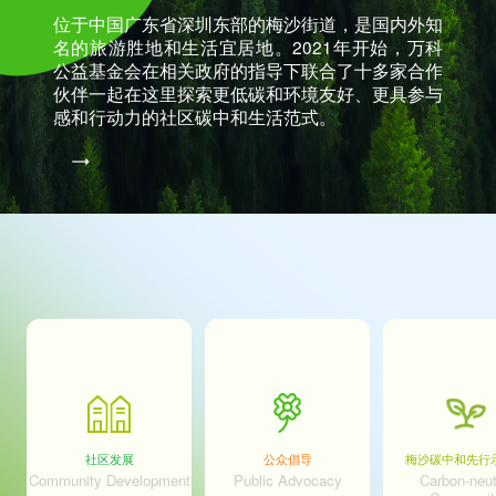
位于中国广东省深圳东部的梅沙街道，是国内外知
名的旅游胜地和生活宜居地。2021年开始，万科
公益基金会在相关政府的指导下联合了十多家合作
伙伴一起在这里探索更低碳和环境友好、更具参与
感和行动力的社区碳中和生活范式。
社区发展
公众倡导
梅沙碳中和先行
Community Development
Public Advocacy
Carbon-neut