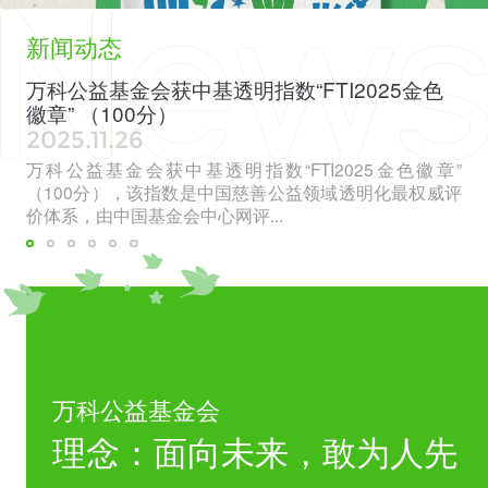
新闻动态
基金会获中基透明指数“FTI2025金色
梅沙行动者
（100分）
Party：一
11.26
2026.07.1
基金会获中基透明指数“FTI2025金色徽章”
点击文字查看
分），该指数是中国慈善公益领域透明化最权威评
Party：一年
由中国基金会中心网评...
万科公益基金会
理念：面向未来，敢为人先