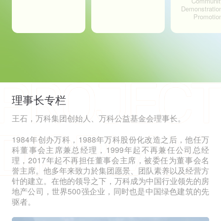
Communit
Demonstratio
Promotio
理事长专栏
王石，万科集团创始人、万科公益基金会理事长。
1984年创办万科，1988年万科股份化改造之后，他任万
科董事会主席兼总经理，1999年起不再兼任公司总经
理，2017年起不再担任董事会主席，被委任为董事会名
誉主席。他多年来致力於集团愿景、团队素养以及经营方
针的建立。在他的领导之下，万科成为中国行业领先的房
地产公司，世界500强企业，同时也是中国绿色建筑的先
驱者。