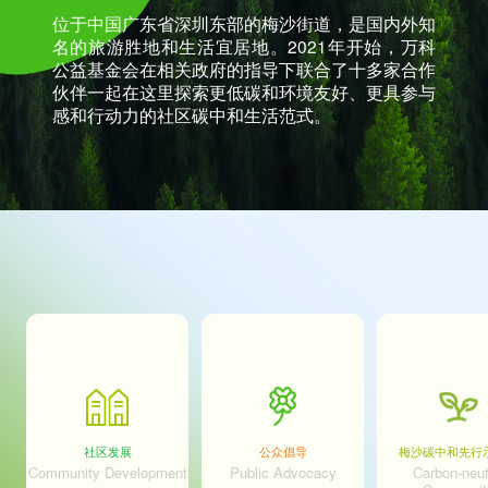
位于中国广东省深圳东部的梅沙街道，是国内外知
名的旅游胜地和生活宜居地。2021年开始，万科
公益基金会在相关政府的指导下联合了十多家合作
伙伴一起在这里探索更低碳和环境友好、更具参与
感和行动力的社区碳中和生活范式。
社区发展
公众倡导
梅沙碳中和先行
Community Development
Public Advocacy
Carbon-neut